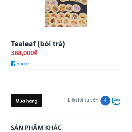
Tealeaf (bói trà)
388,000
đ
Share
Liên hệ tư vấn:
Mua hàng
SẢN PHẨM KHÁC