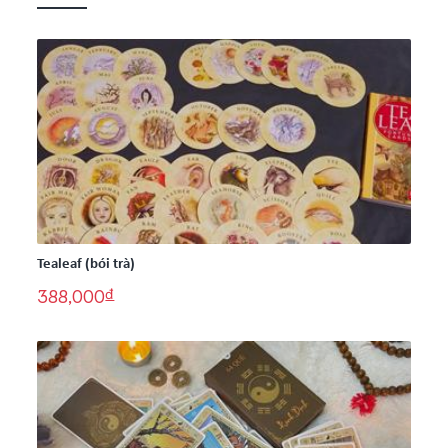
Tealeaf (bói trà)
đ
388,000