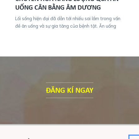
UỐNG CÂN BẰNG ÂM DƯƠNG
Lối sống hiện đại đã dẫn tới nhiều sai lầm trong vấn
đề ăn uống và sự gia tăng của bệnh tật. Ăn uống
ĐĂNG KÍ NGAY