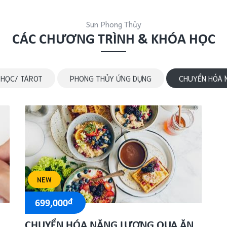
Sun Phong Thủy
CÁC CHƯƠNG TRÌNH & KHÓA HỌC
 HỌC/ TAROT
PHONG THỦY ỨNG DỤNG
CHUYỂN HÓA 
NEW
đ
699,000
CHUYỂN HÓA NĂNG LƯỢNG QUA ĂN